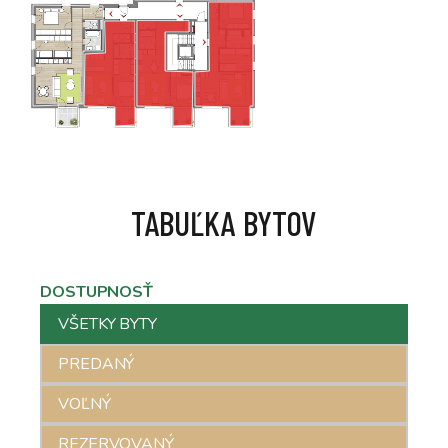
TABUĽKA BYTOV
DOSTUPNOSŤ
DOSTUPNOSŤ
VŠETKY BYTY
PREDANÝ
VOĽNÝ
REZERVOVANÝ