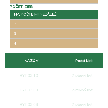
POČET IZIEB
POČET IZIEB
NA POČTE MI NEZÁLEŽÍ
2
3
4
NÁZOV
Počet izieb
BYT 03.10
2
-izbový byt
BYT 03.09
2
-izbový byt
BYT 03.08
2
-izbový byt