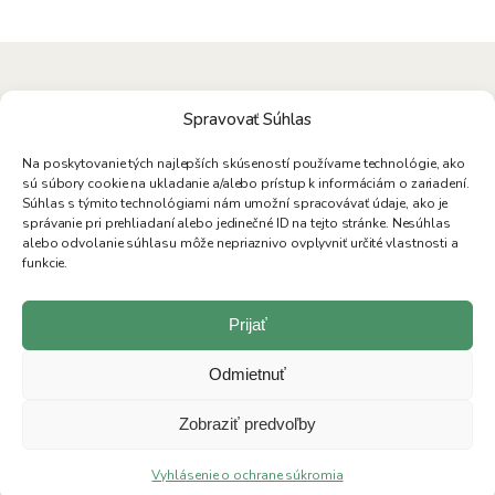
CHCETE ZÍSKAŤ VIAC INFORMÁCIÍ
Spravovať Súhlas
Vyplňte náš kontaktný formulár a my sa vám radi
Na poskytovanie tých najlepších skúseností používame technológie, ako
ozveme
sú súbory cookie na ukladanie a/alebo prístup k informáciám o zariadení.
Súhlas s týmito technológiami nám umožní spracovávať údaje, ako je
správanie pri prehliadaní alebo jedinečné ID na tejto stránke. Nesúhlas
alebo odvolanie súhlasu môže nepriaznivo ovplyvniť určité vlastnosti a
funkcie.
Prijať
Odmietnuť
Zobraziť predvoľby
Vyhlásenie o ochrane súkromia