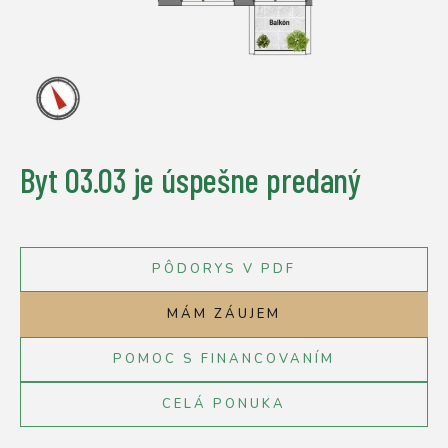
Byt 03.03
je úspešne predaný
PÔDORYS V PDF
MÁM ZÁUJEM
POMOC S FINANCOVANÍM
CELÁ PONUKA