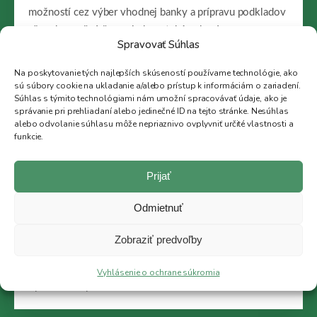
možností cez výber vhodnej banky a prípravu podkladov
až po bezpečné čerpanie hypotekárneho úveru.
Spravovať Súhlas
+421 948 390 476
Na poskytovanie tých najlepších skúseností používame technológie, ako
hamracek@38rk.sk
sú súbory cookie na ukladanie a/alebo prístup k informáciám o zariadení.
Súhlas s týmito technológiami nám umožní spracovávať údaje, ako je
správanie pri prehliadaní alebo jedinečné ID na tejto stránke. Nesúhlas
alebo odvolanie súhlasu môže nepriaznivo ovplyvniť určité vlastnosti a
funkcie.
01
Prijať
Porovnanie viacerých bánk
Odmietnuť
Jedna banka vám predstaví iba svoju ponuku. My
Zobraziť predvoľby
preveríme viac možností a odporučíme riešenie podľa
vašich príjmov, záväzkov, vlastných zdrojov a ceny
Vyhlásenie o ochrane súkromia
vybraného bytu.