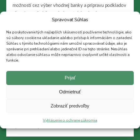
možností cez výber vhodnej banky a prípravu podkladov
až po bezpečné čerpanie hypotekárneho úveru.
Spravovať Súhlas
+421 948 390 476
Na poskytovanie tých najlepších skúseností používame technológie, ako
hamracek@38rk.sk
sú súbory cookie na ukladanie a/alebo prístup k informáciám o zariadení.
Súhlas s týmito technológiami nám umožní spracovávať údaje, ako je
správanie pri prehliadaní alebo jedinečné ID na tejto stránke. Nesúhlas
alebo odvolanie súhlasu môže nepriaznivo ovplyvniť určité vlastnosti a
funkcie.
01
Prijať
Porovnanie viacerých bánk
Odmietnuť
Jedna banka vám predstaví iba svoju ponuku. My
Zobraziť predvoľby
preveríme viac možností a odporučíme riešenie podľa
vašich príjmov, záväzkov, vlastných zdrojov a ceny
Vyhlásenie o ochrane súkromia
vybraného bytu.