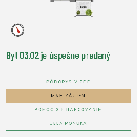
Byt 03.02
je úspešne predaný
PÔDORYS V PDF
MÁM ZÁUJEM
POMOC S FINANCOVANÍM
CELÁ PONUKA