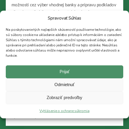
možností cez výber vhodnej banky a prípravu podkladov
až po bezpečné čerpanie hypotekárneho úveru.
Spravovať Súhlas
+421 948 390 476
Na poskytovanie tých najlepších skúseností používame technológie, ako
hamracek@38rk.sk
sú súbory cookie na ukladanie a/alebo prístup k informáciám o zariadení.
Súhlas s týmito technológiami nám umožní spracovávať údaje, ako je
správanie pri prehliadaní alebo jedinečné ID na tejto stránke. Nesúhlas
alebo odvolanie súhlasu môže nepriaznivo ovplyvniť určité vlastnosti a
funkcie.
01
Prijať
Porovnanie viacerých bánk
Odmietnuť
Jedna banka vám predstaví iba svoju ponuku. My
Zobraziť predvoľby
preveríme viac možností a odporučíme riešenie podľa
vašich príjmov, záväzkov, vlastných zdrojov a ceny
Vyhlásenie o ochrane súkromia
vybraného bytu.