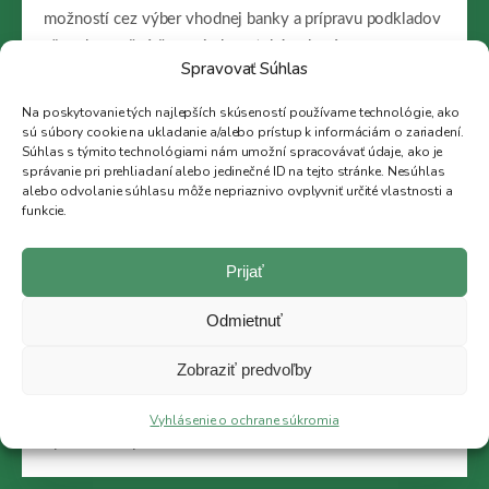
možností cez výber vhodnej banky a prípravu podkladov
až po bezpečné čerpanie hypotekárneho úveru.
Spravovať Súhlas
+421 948 390 476
Na poskytovanie tých najlepších skúseností používame technológie, ako
hamracek@38rk.sk
sú súbory cookie na ukladanie a/alebo prístup k informáciám o zariadení.
Súhlas s týmito technológiami nám umožní spracovávať údaje, ako je
správanie pri prehliadaní alebo jedinečné ID na tejto stránke. Nesúhlas
alebo odvolanie súhlasu môže nepriaznivo ovplyvniť určité vlastnosti a
funkcie.
01
Prijať
Porovnanie viacerých bánk
Odmietnuť
Jedna banka vám predstaví iba svoju ponuku. My
Zobraziť predvoľby
preveríme viac možností a odporučíme riešenie podľa
vašich príjmov, záväzkov, vlastných zdrojov a ceny
Vyhlásenie o ochrane súkromia
vybraného bytu.