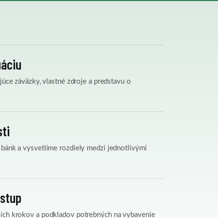
uáciu
júce záväzky, vlastné zdroje a predstavu o
ti
 bánk a vysvetlíme rozdiely medzi jednotlivými
ostup
ších krokov a podkladov potrebných na vybavenie