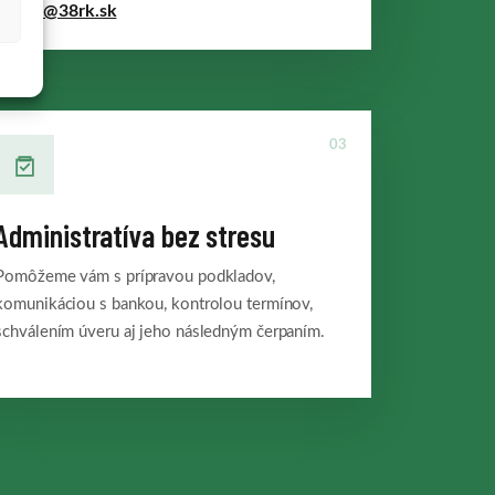
racek@38rk.sk
03
Administratíva bez stresu
Pomôžeme vám s prípravou podkladov,
komunikáciou s bankou, kontrolou termínov,
schválením úveru aj jeho následným čerpaním.