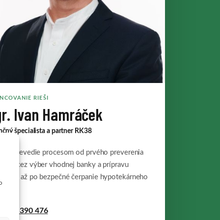
NCOVANIE RIEŠI
r. Ivan Hamráček
nčný špecialista a partner RK38
 vás prevedie procesom od prvého preverenia
ostí cez výber vhodnej banky a prípravu
ladov až po bezpečné čerpanie hypotekárneho
o
u.
1 948 390 476