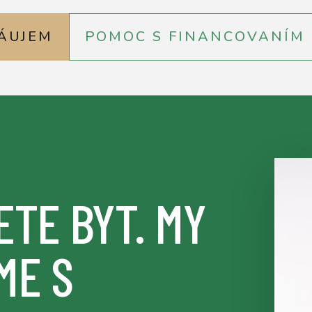
ÁUJEM
POMOC S FINANCOVANÍM
ETE BYT. MY
ME S