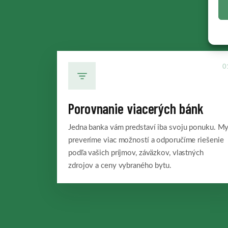
0
Porovnanie viacerých bánk
Jedna banka vám predstaví iba svoju ponuku. M
preveríme viac možností a odporučíme riešenie
podľa vašich príjmov, záväzkov, vlastných
zdrojov a ceny vybraného bytu.