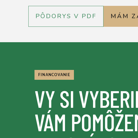
PÔDORYS V PDF
MÁM Z
FINANCOVANIE
VY SI VYBERI
VÁM POMÔŽE