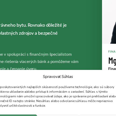
rávneho bytu. Rovnako dôležité je
vlastných zdrojov a bezpečné
FINA
e v spolupráci s finančným špecialistom
Mg
me riešenia viacerých bánk a pomôžeme vám
nie a čerpanie úveru.
Fina
Spravovať Súhlas
Ivan
EŤ PONUKU BYTOV
poskytovanie tých najlepších skúseností používame technológie, ako sú súbory
možn
kie na ukladanie a/alebo prístup k informáciám o zariadení. Súhlas s týmito
podk
hnológiami nám umožní spracovávať údaje, ako je správanie pri prehliadaní aleb
úver
inečné ID na tejto stránke. Nesúhlas alebo odvolanie súhlasu môže nepriaznivo
ez poplatku
lyvniť určité vlastnosti a funkcie.
+42