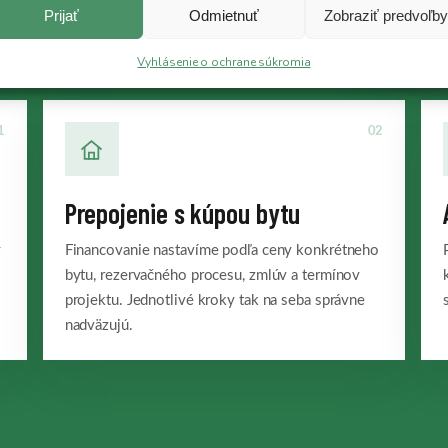
ham
Prijať
Odmietnuť
Zobraziť predvoľby
Vyhlásenie o ochrane súkromia
1
02
Prepojenie s kúpou bytu
y
Financovanie nastavíme podľa ceny konkrétneho
bytu, rezervačného procesu, zmlúv a termínov
projektu. Jednotlivé kroky tak na seba správne
nadväzujú.