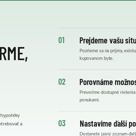
01
Prejdeme vašu sit
RME,
Pozrieme sa na príjmy, existu
kupovanom byte.
02
Porovnáme možnos
Preveríme dostupné riešenia
ponukami.
u hypotéky
03
Nastavíme ďalší p
otrebovať a
Dostanete jasný zoznam ďal