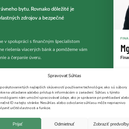
rávneho bytu. Rovnako dôležité je
vlastných zdrojov a bezpečné
FINA
e v spolupráci s finančným špecialistom
Mg
me riešenia viacerých bánk a pomôžeme vám
nie a čerpanie úveru.
Fina
Ivan
Spravovať Súhlas
EŤ PONUKU BYTOV
možn
podk
poskytovanie tých najlepších skúseností používame technológie, ako sú súbory
úver
kie na ukladanie a/alebo prístup k informáciám o zariadení. Súhlas s týmito
ez poplatku
hnológiami nám umožní spracovávať údaje, ako je správanie pri prehliadaní aleb
inečné ID na tejto stránke. Nesúhlas alebo odvolanie súhlasu môže nepriaznivo
+42
lyvniť určité vlastnosti a funkcie.
ham
Prijať
Odmietnuť
Zobraziť predvoľby