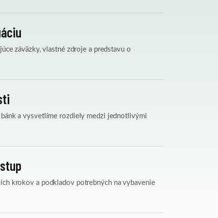
uáciu
júce záväzky, vlastné zdroje a predstavu o
ti
 bánk a vysvetlíme rozdiely medzi jednotlivými
ostup
ších krokov a podkladov potrebných na vybavenie