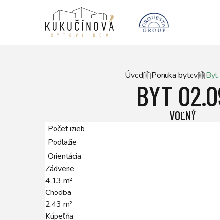
Úvod
Ponuka bytov
Byt
BYT 02.0
VOĽNÝ
Počet izieb
Podlažie
Orientácia
Zádverie
4.13
m²
Chodba
2.43
m²
Kúpeľňa