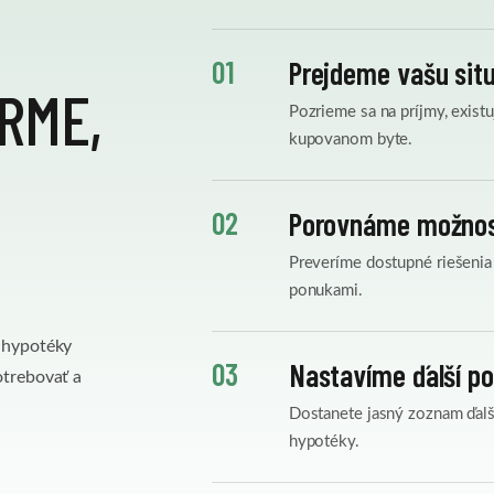
01
Prejdeme vašu sit
RME,
Pozrieme sa na príjmy, existu
kupovanom byte.
02
Porovnáme možnos
Preveríme dostupné riešenia
ponukami.
u hypotéky
03
Nastavíme ďalší p
otrebovať a
Dostanete jasný zoznam ďal
hypotéky.