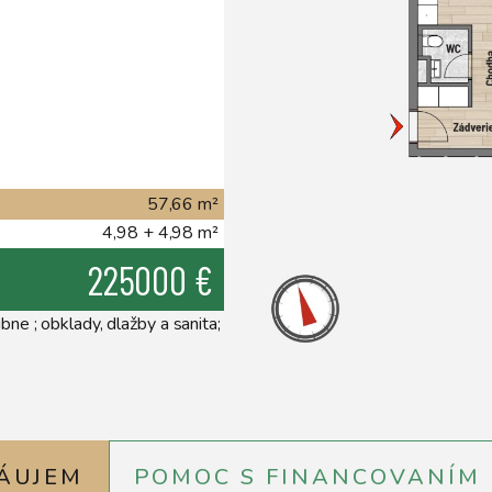
57,66
m²
4,98 + 4,98
m²
225000
€
bne ; obklady, dlažby a sanita;
ÁUJEM
POMOC S FINANCOVANÍM