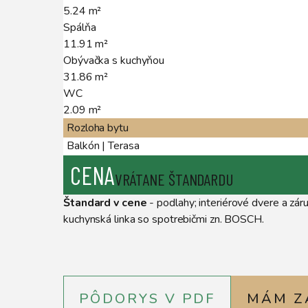
5.24
m²
Spálňa
11.91
m²
Obývačka s kuchyňou
31.86
m²
WC
2.09
m²
Rozloha bytu
Balkón | Terasa
CENA
VRÁTANE ŠTANDARDU
Štandard
v cene
- podlahy; interiérové dvere a záru
kuchynská linka so spotrebičmi zn. BOSCH.
PÔDORYS V PDF
MÁM Z