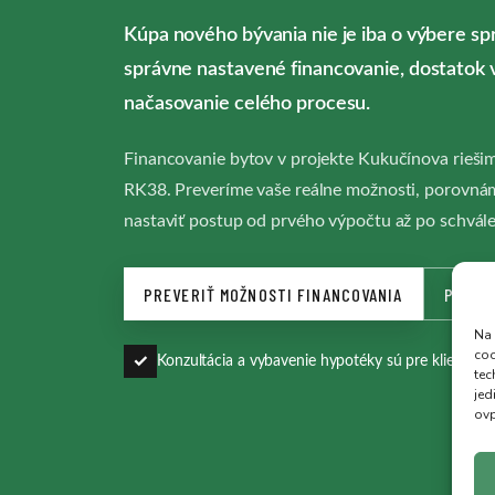
Kúpa nového bývania nie je iba o výbere sp
správne nastavené financovanie, dostatok 
načasovanie celého procesu.
Financovanie bytov v projekte Kukučínova riešim
RK38. Preveríme vaše reálne možnosti, porovná
nastaviť postup od prvého výpočtu až po schvále
PREVERIŤ MOŽNOSTI FINANCOVANIA
POZRI
Na 
coo
✓
Konzultácia a vybavenie hypotéky sú pre klienta b
tec
jed
ovp