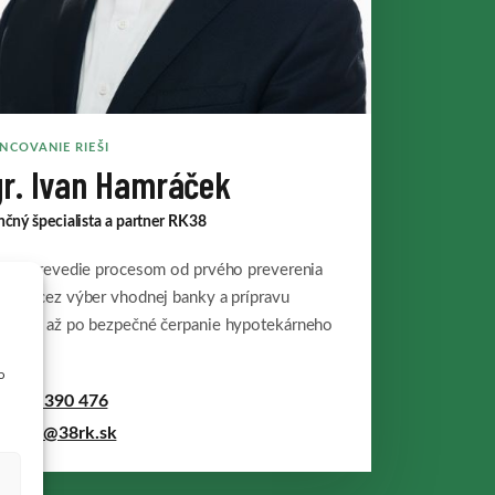
NCOVANIE RIEŠI
r. Ivan Hamráček
nčný špecialista a partner RK38
 vás prevedie procesom od prvého preverenia
ostí cez výber vhodnej banky a prípravu
ladov až po bezpečné čerpanie hypotekárneho
u.
o
1 948 390 476
racek@38rk.sk