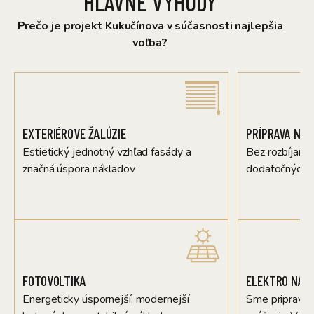
HLAVNÉ VÝHODY
Prečo je projekt Kukučínova v súčasnosti najlepšia
voľba?
EXTERIÉROVE ŽALÚZIE
PRÍPRAVA NA 
Estietický jednotný vzhľad fasády a
Bez rozbíjania
značná úspora nákladov
dodatočných 
FOTOVOLTIKA
ELEKTRO NABÍ
Energeticky úspornejší, modernejší
Sme pripravení