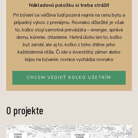
Nákladovú položku si treba strážiť
Pri bývaní sa väčšina ľudí pozerá najmä na cenu bytu a
prípadný výnos z prenájmu. Rovnako dôležité je však
to, koľko stojí samotná prevádzka – energie, správa
domu, kúrenie, chladenie. Nehrá úlohu len to, koľko
byt zarobí, ale aj to, koľko z toho zhltne jeho
každodenná réžia. Či ide o investičný zámer alebo
kúpu na bývanie, rovnica vychádza rovnako
CHCEM VEDIEŤ KOĽKO UŠETRÍM
O projekte