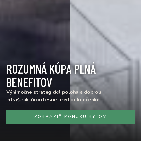
ROZUMNÁ KÚPA PLNÁ
BENEFITOV
Výnimočne strategická poloha s dobrou
infraštruktúrou tesne pred dokončením
ZOBRAZIŤ PONUKU BYTOV