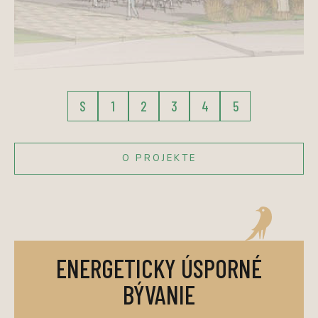
S
1
2
3
4
5
O PROJEKTE
ENERGETICKY ÚSPORNÉ
BÝVANIE