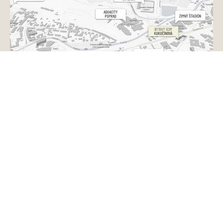
Bytový dom Kukučínova prináša komorné mestské bývanie
v jednej z najatraktívnejších častí Popradu. Len 2 minúty od
centra, oproti zimnému štadiónu a pár krokov od AquaCity
Poprad, zároveň z časti obkolesený zeleňou – ideálna
kombinácia mesta a pokoja.
V cene tehlového bytu získate kobku, tieniace žalúzie,
predprípravu na klimatizáciu a smart vstup do domu s
možnosťou rozšírenia aj na byt. Menší počet bytových